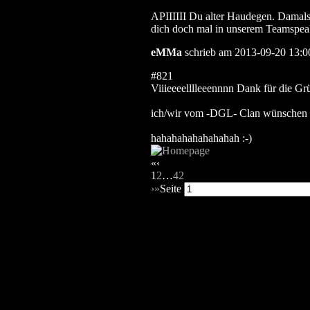
APIIIIII Du alter Haudegen. Damals
dich doch mal in unserem Teamspeak 
eMMa
schrieb am 2013-09-20 13:0
#821
Viiieeeelllleeennnn Dank für die Grü
ich/wir vom -DGL- Clan wünschen eu
hahahahahahahahah :-)
«
‹
1
2
…
42
›
»
Seite