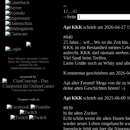
«
‹
1
2
…
42
›
»
Seite
Api KKK
schrieb am 2026-04-27 1
#840
25 Jahre... wtf... Wo ist die Zeit hin.
KKK ist ein Bestandteil meines Leb
aufrecht. KKK darf niemals sterben. 
Viel Spaß beim Treffen.
Diese Webseite verwendet Cookies.
Durch die Nutzung dieser Webseite
Liebe Grüße noch an Whity und alle 
stimmst Du den
Datenschutzbestimmungen
zu.
Kommentar geschrieben am 2026-0
powered by
Api alter Freund! Mega von dir zu 
deine alten Geschichten hören! :-)
ClanConcept.com/clan/KKK
Api KKK
schrieb am 2025-06-09 1
Connect with us
#839
hi ihr alten Zocker.
Echt schön wenn die alten Hasen hi
wieder neues Leben eingehaucht wur
Irgendwie fehlt mir hier die Ahnenga