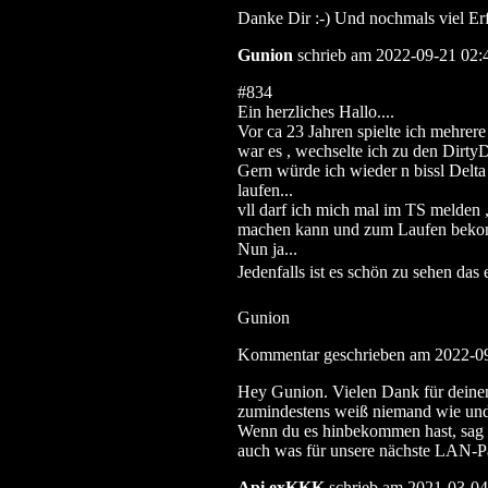
Danke Dir :-) Und nochmals viel Er
Gunion
schrieb am 2022-09-21 02:
#834
Ein herzliches Hallo....
Vor ca 23 Jahren spielte ich mehrer
war es , wechselte ich zu den DirtyD
Gern würde ich wieder n bissl Delta 
laufen...
vll darf ich mich mal im TS melden 
machen kann und zum Laufen bek
Nun ja...
Jedenfalls ist es schön zu sehen das
Gunion
Kommentar geschrieben am 2022-0
Hey Gunion. Vielen Dank für deinen
zumindestens weiß niemand wie und o
Wenn du es hinbekommen hast, sag m
auch was für unsere nächste LAN-Pa
Api exKKK
schrieb am 2021-03-04