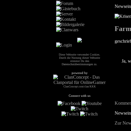
Newsein
Farm
geschri
Diese Webseite verwendet Cookies.
Durch die Nutzung dieser Webseite
Ja, 
stimmst Du den
Datenschutzbestimmungen
zu.
powered by
ClanConcept.com/clan/KKK
Connect with us
Komment
Newseint
Zur New