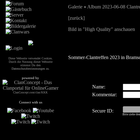
Galerie
»
Album 2023-06-08 Clantre
[zurück]
Bild in "High Quality" anschauen
Sommer-Clantreffen 2023 in Brams
Diese Webseite verwendet Cookies.
Durch die Nutzung dieser Webseite
stimmst Du den
Datenschutzbestimmungen
zu.
powered by
Name:
ClanConcept.com/clan/KKK
Kommentar:
Connect with us
Secure ID:
Bitte ziehe de