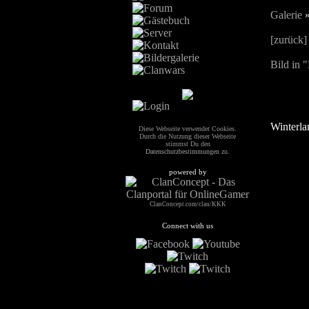
Galerie
[zurück]
Bild in 
Winterla
Diese Webseite verwendet Cookies.
Durch die Nutzung dieser Webseite
stimmst Du den
Datenschutzbestimmungen
zu.
powered by
ClanConcept.com/clan/KKK
Connect with us