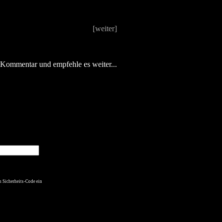
[weiter]
n Kommentar und empfehle es weiter...
n Sicherheits-Code ein