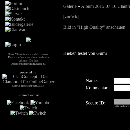
Galerie
»
Album 2015-07-16 Clantre
[zurück]
Bild in "High Quality" anschauen
Kieken testet von Gumi
Diese Webseite verwendet Cookies.
Durch die Nutzung dieser Webseite
stimmst Du den
Datenschutzbestimmungen
zu.
powered by
Name:
ClanConcept.com/clan/KKK
Kommentar:
Connect with us
Secure ID:
Bitte ziehe de