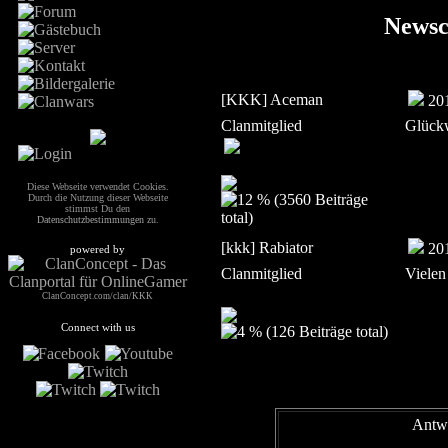
Newsc
[KKK] Aceman
201
Clanmitglied
Glück
Diese Webseite verwendet Cookies.
Durch die Nutzung dieser Webseite
stimmst Du den
Datenschutzbestimmungen
zu.
[kkk] Rabiator
201
powered by
Clanmitglied
Viele
ClanConcept.com/clan/KKK
Connect with us
Antw