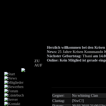
Herzlich willkommen bei den Kris
News:
25 Jahre Krisen Kommando K
Nächster Geburtstag:
Thani
am 14.08
Online:
Kein Mitglied ist gerade eing
ZU
AUF
Gegner:
No whining Clan
Clantag:
[NwC!]
Datum:
29.03.2010 21:00 Uhr