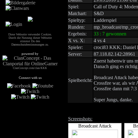
Spiel:
Call of Duty 4: Moder
Matchart:
S&D
Spieltyp:
Ladderspiel
Runden:
mp_broadcast/mp_cros
Ergebnis:
33 : 7 gewonnen
Diese Webseite verwendet Cookies.
Durch die Nutzung dieser Webseite
X vs. X:
4 vs 4
stimmst Du den
Datenschutzbestimmungen
zu.
Spieler:
croci83 KKK; Danie
Server:
87.118.82.142:28961
powered by
Zuerst habenwir uns m
Danach ging es richtig
ClanConcept.com/clan/KKK
Broadcast Attack haben
Connect with us
Spielbericht:
Crossfire war, als wir
Crossfire dann mit 7:
Super Jungs, danke.
Screenshots:
Broadcast Attack
Br