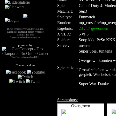
Spiel:
Call of Duty 4: Moder
Matchart:
S&D
Spieltyp:
Funmatch
Runden:
mp_crossfire/mp_ove
Ergebnis:
23 : 17 gewonnen
Diese Webseite verwendet Cookies.
Durch die Nutzung dieser Webseite
X vs. X:
5 vs 5
stimmst Du den
Datenschutzbestimmungen
zu.
Spieler:
Soop kkk; PeSo KKK; 
Server:
unserer
powered by
Super Spiel Jungens
ClanConcept.com/clan/KKK
Overgrown konnten wir
Connect with us
Spielbericht:
Crossfire haben wir als
gespielt. Was heisst, d
Super War. Danke.
Screenshots:
Overgrown