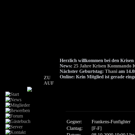
Herzlich willkommen bei den Kris
News:
25 Jahre Krisen Kommando K
Nächster Geburtstag:
Thani
am 14.08
Online:
Kein Mitglied ist gerade eing
ZU
AUF
Gegner:
Frankens-Funfighter
Clantag:
[F-F]
Datum:
08.10.2009 19:00 Uhr