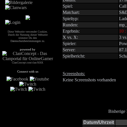
Spiel:
Call
Matchart:
S&
Spieltyp:
Ladd
Runden:
mp_c
Ergebnis:
10 :
Diese Webseite verwendet Cookies.
Durch die Nutzung dieser Webseite
X vs. X:
3 vs
stimmst Du den
Datenschutzbestimmungen
zu.
Spieler:
Powe
Server:
87.
powered by
Spielbericht:
Sch
ClanConcept.com/clan/KKK
Connect with us
Screenshots:
Keine Screenshots vorhanden
Bisherige
Datum/Uhrzeit