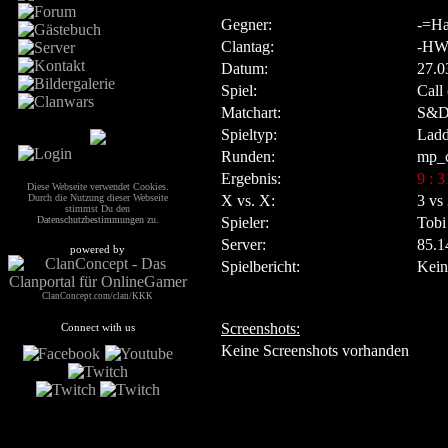
Gegner:
-=Ha
Clantag:
-HW
Datum:
27.0
Spiel:
Call
Matchart:
S&
Spieltyp:
Ladd
Runden:
mp_c
Ergebnis:
9 : 3
Diese Webseite verwendet Cookies.
X vs. X:
3 vs
Durch die Nutzung dieser Webseite
stimmst Du den
Spieler:
Tobi
Datenschutzbestimmungen
zu.
Server:
85.1
powered by
Spielbericht:
Kein
ClanConcept.com/clan/KKK
Screenshots:
Connect with us
Keine Screenshots vorhanden