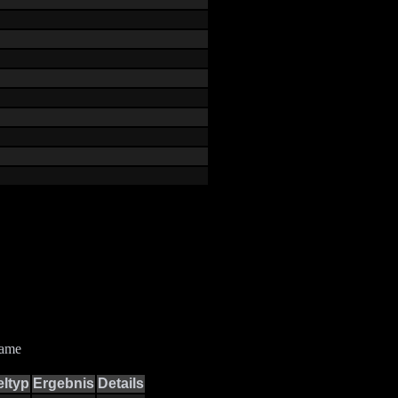
Game
eltyp
Ergebnis
Details