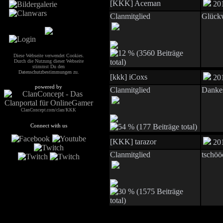
[KKK] Aceman
201
Clanmitglied
Glück
Diese Webseite verwendet Cookies.
Durch die Nutzung dieser Webseite
stimmst Du den
Datenschutzbestimmungen
zu.
[kkk] iCoxs
201
powered by
Clanmitglied
Danke
ClanConcept.com/clan/KKK
Connect with us
[KKK] tarazor
201
Clanmitglied
tschöö