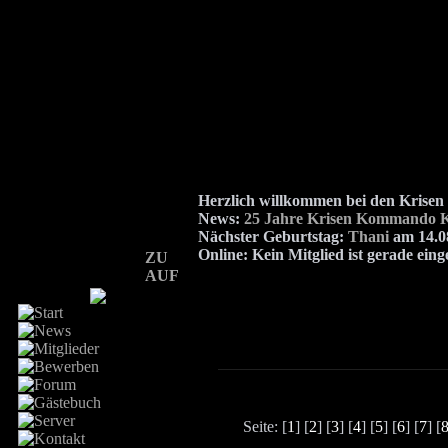
Herzlich willkommen bei den Kris
News:
25 Jahre Krisen Kommando K
Nächster Geburtstag:
Thani
am 14.08
Online:
Kein Mitglied ist gerade eing
ZU
AUF
Seite: [
1
] [
2
] [
3
] [
4
] [
5
] [
6
] [
7
] [