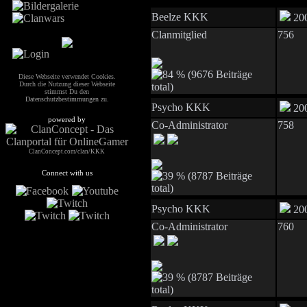
Beelze KKK
200
Clanmitglied
756
Diese Webseite verwendet Cookies.
Durch die Nutzung dieser Webseite
stimmst Du den
Datenschutzbestimmungen
zu.
Psycho KKK
200
powered by
Co-Administrator
758
ClanConcept.com/clan/KKK
Connect with us
Psycho KKK
200
Co-Administrator
760