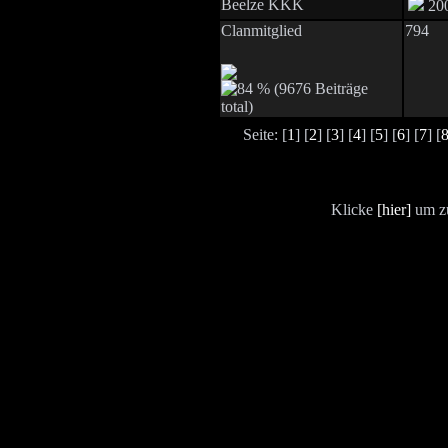
Beelze KKK
200
Clanmitglied
794
Seite: [
1
] [
2
] [
3
] [
4
] [
5
] [
6
] [
7
] [
Klicke
[hier]
um zu