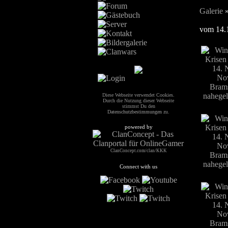
Galerie
vom 14.1
Diese Webseite verwendet Cookies.
Durch die Nutzung dieser Webseite
stimmst Du den
Datenschutzbestimmungen
zu.
powered by
ClanConcept.com/clan/KKK
Connect with us