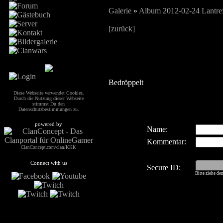
Galerie
»
Album 2012-02-24 Lantref
[zurück]
Bedröppelt
Diese Webseite verwendet Cookies.
Durch die Nutzung dieser Webseite
stimmst Du den
Datenschutzbestimmungen
zu.
powered by
Name:
Kommentar:
ClanConcept.com/clan/KKK
Connect with us
Secure ID:
Bitte ziehe de