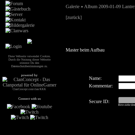
Galerie
»
Album 2009-01-09 Lantreff
[zurück]
Master beim Aufbau
Diese Webseite verwendet Cookies.
Durch die Nutzung dieser Webseite
stimmst Du den
Datenschutzbestimmungen
zu.
powered by
Name:
Kommentar:
ClanConcept.com/clan/KKK
Connect with us
Secure ID:
Bitte ziehe de