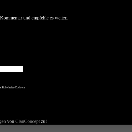
n Kommentar und empfehle es weiter...
n Sicherheits-Code ein
gen
von
ClanConcept
zu!