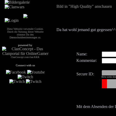
Bild in "High Quality" anschauen
Diese Webseite verwendet Cookies.
Da hat wohl jemand gut gegessen^^
Durch die Nutzung dieser Webseite
stimmst Du den
Datenschutzbestimmungen
zu.
powered by
Name:
ClanConcept.com/clan/KKK
Kommentar:
Connect with us
Secure ID:
Bitte ziehe de
Mit dem Absenden der 