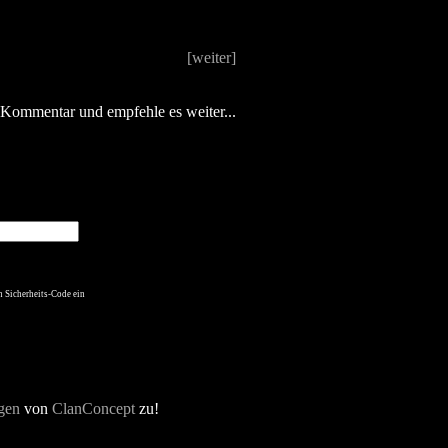
[weiter]
n Kommentar und empfehle es weiter...
n Sicherheits-Code ein
gen
von
ClanConcept
zu!