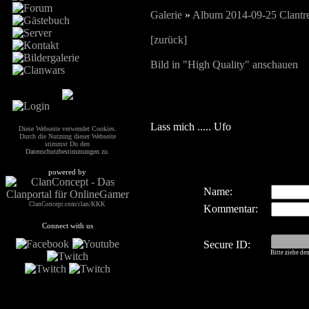
Galerie
»
Album 2014-09-25 Clantre
[zurück]
Bild in "High Quality" anschauen
Lass mich ..... Ufo
Diese Webseite verwendet Cookies.
Durch die Nutzung dieser Webseite
stimmst Du den
Datenschutzbestimmungen
zu.
powered by
Name:
ClanConcept.com/clan/KKK
Kommentar:
Connect with us
Secure ID:
Bitte ziehe de