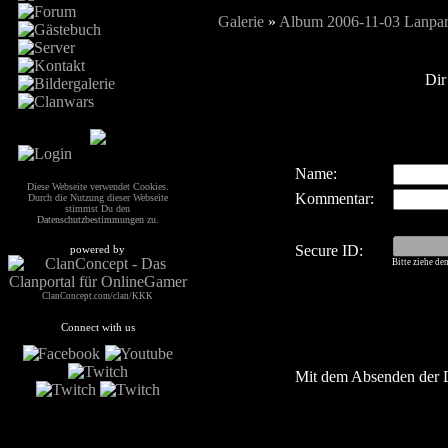
Galerie
»
Album 2006-11-03 Lanpart
Dir
Name:
Diese Webseite verwendet Cookies.
Kommentar:
Durch die Nutzung dieser Webseite
stimmst Du den
Datenschutzbestimmungen
zu.
Secure ID:
powered by
Bitte ziehe de
ClanConcept.com/clan/KKK
Connect with us
Mit dem Absenden der 